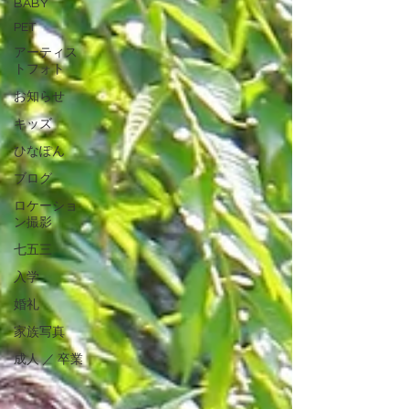
BABY
PET
アーティス
トフォト
お知らせ
キッズ
ひなぽん
ブログ
ロケーショ
ン撮影
七五三
入学
婚礼
家族写真
成人 ／ 卒業