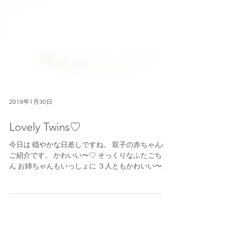
2019年1月30日
Lovely Twins♡
今日は 穏やかな日差しですね。 双子の赤ちゃんの
ご紹介です。 かわいい〜♡ そっくりなふたごちゃ
ん お姉ちゃんもいっしょに ３人ともかわいい〜で
すね パパ・ママ みんなでいしょに またまた お姉ち
ゃんの I ちゃん とっても嬉しそう、ニコニコ笑顔。