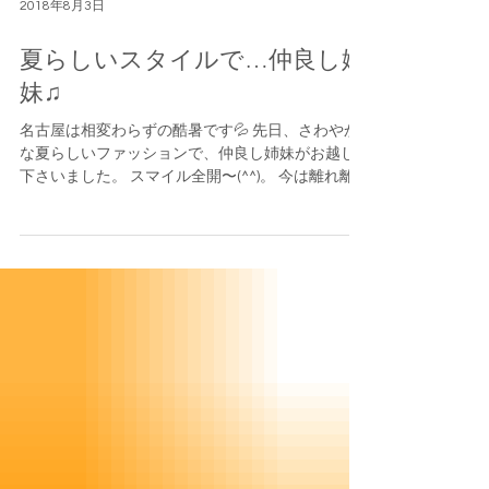
2018年8月3日
夏らしいスタイルで…仲良し姉
妹♫
名古屋は相変わらずの酷暑です💦 先日、さわやか
な夏らしいファッションで、仲良し姉妹がお越し
下さいました。 スマイル全開〜(^^)。 今は離れ離
れですが、 帰国のタイミングで撮影して頂いてい
ますよ。 いつも仲良しな三姉妹、 今回はお二人
で〜✨ 楽しそうな感じで〜👍...