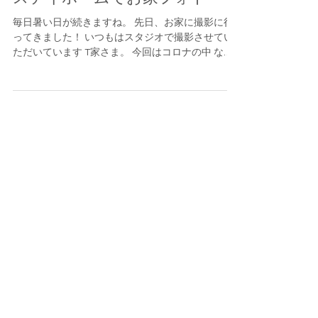
ステイホームでお家フォト
毎日暑い日が続きますね。 先日、お家に撮影に行
ってきました！ いつもはスタジオで撮影させてい
ただいています T家さま。 今回はコロナの中 なか
なか外出もできないし・・・ お家で撮影をさせて
いただくことになりました！ そして今年は Tくん
の入園です。 とっても暑い日でしたが...