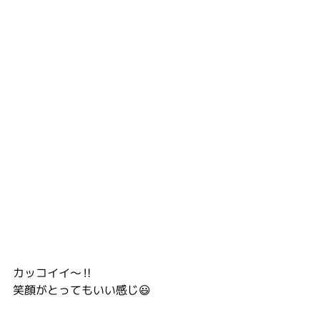
カッコイイ〜‼️
笑顔がとってもいい感じ😃