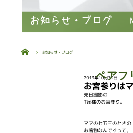
お知らせ・ブログ
お知らせ・ブログ
ペアフ
2013年10月30日
お宮参りは
先日撮影の
T家様のお宮参り。
ママの七五三のときの
お着物なんですって。