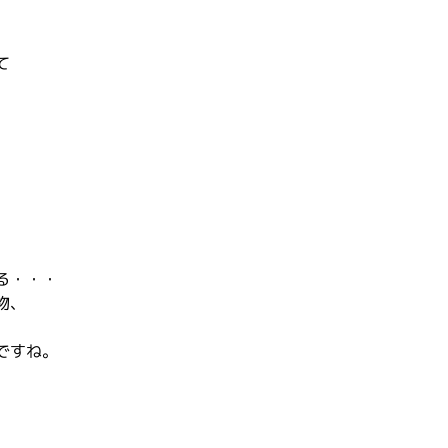
て
。
る・・・
物、
ですね。