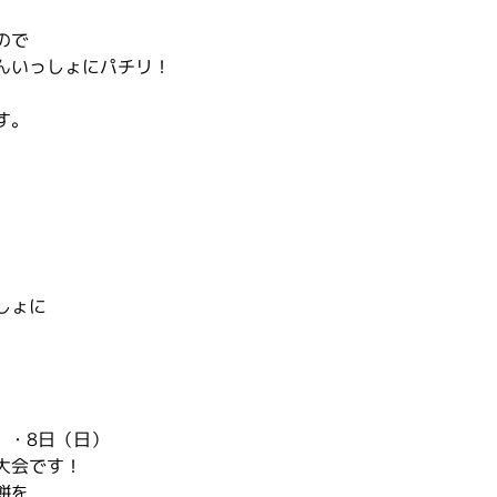
ので
んいっしょにパチリ！
す。
しょに
）・8日（日）
大会です！
餅を