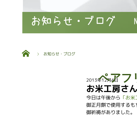
お知らせ・ブログ
お知らせ・ブログ
ペアフ
2013年12月4日
お米工房さ
今日は午後から
「お米
御正月餅で使用するも
御祈祷がありました。