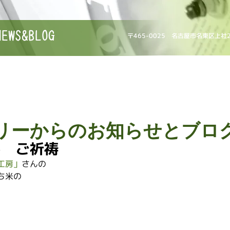
NEWS&BLOG
〒465-0025 名古屋市名東区上社
リーからのお知らせとブロ
ん ご祈祷
工房」
さんの
ち米の