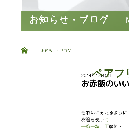
お知らせ・ブログ
お知らせ・ブログ
ペアフ
2014年1月16日
お赤飯のい
きれいにみえるように
お箸を使っ
て
一粒一粒、丁
寧に・・