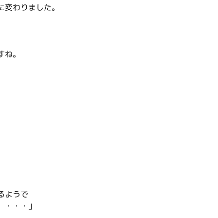
に変わりました。
すね。
るようで
、・・・」