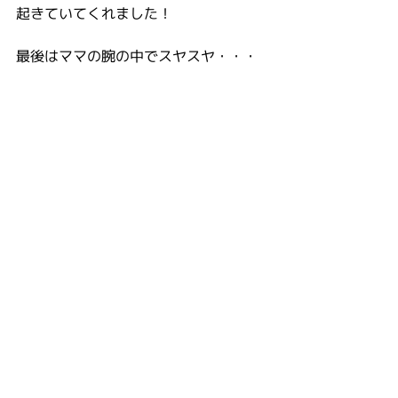
起きていてくれました！
最後はママの腕の中でスヤスヤ・・・