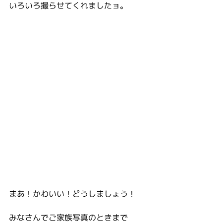
いろいろ撮らせてくれましたョ。
まあ！かわいい！どうしましょう！
みなさんでご家族写真のときまで