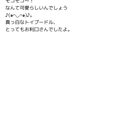
モコモコ〜！
なんて可愛らしいんでしょう
♪(๑ᴖ◡ᴖ๑)♪。
真っ白なトイプードル、
とってもお利口さんでしたよ。