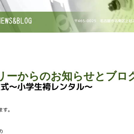
NEWS&BLOG
〒465-0025 名古屋市名東区上社
リーからのお知らせとブロ
業式〜小学生袴レンタル〜
ます。
の