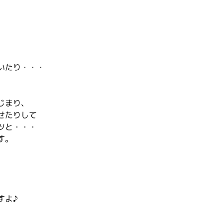
いたり・・・
じまり、
せたりして
ツと・・・
す。
すよ♪