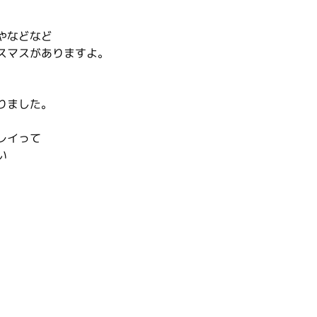
やなどなど
スマスがありますよ。
りました。
レイって
い