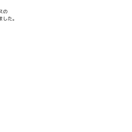
スの
ました。