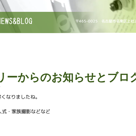
NEWS&BLOG
〒465-0025 名古屋市名東区上社
リーからのお知らせとブロ
☆
寒くなりましたね。
人式・家族撮影などなど
。