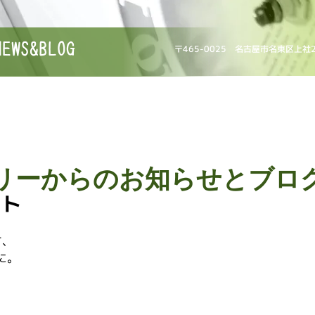
NEWS&BLOG
〒465-0025 名古屋市名東区上社
リーからのお知らせとブロ
ォト
て、
に。