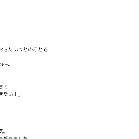
おきたいっとのことで
ね～。
ちに
きたい！」
気。
ただきました。