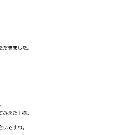
ただきました。
・
みえた I 様。
合いですね。