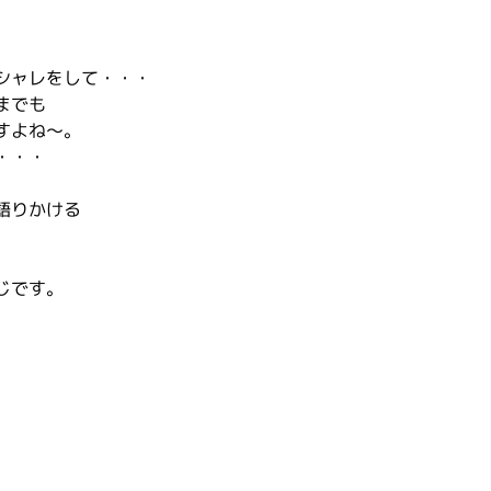
シャレをして・・・
までも
すよね～。
・・・
語りかける
じです。