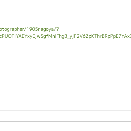
photographer/1905nagoya/?
CcPUOTiYAEYxyEjwSgfMnlFhgB_yjF2V6ZpKThrBRpPpE7YAx