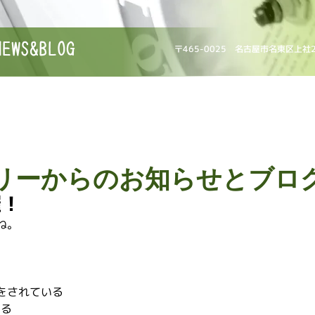
NEWS&BLOG
〒465-0025 名古屋市名東区上社
リーからのお知らせとブロ
催！
ね。
をされている
よる