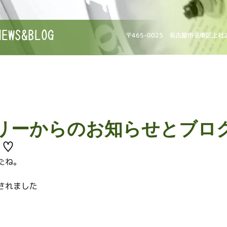
NEWS&BLOG
〒465-0025 名古屋市名東区上社
リーからのお知らせとブロ
ト♡
たね。
されました
。