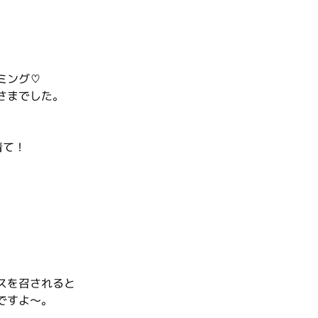
ミング♡
さまでした。
着て！
スを召されると
ですよ～。