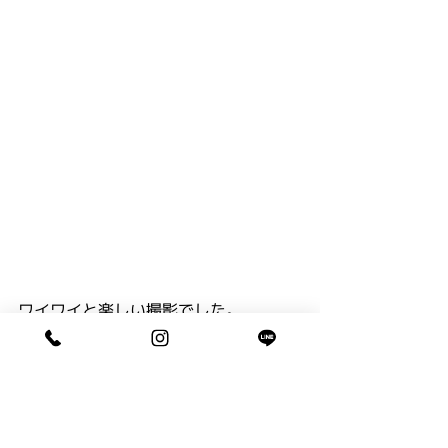
ワイワイと楽しい撮影でした。
これからの成長が楽しみですね。
K家さま、ありがとうございました😊
※明日木曜日は定休日となります。
 GWも通常営業となります。