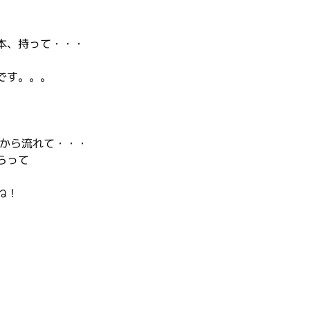
本、持って・・・
です。。。
オから流れて・・・
らって
ね！