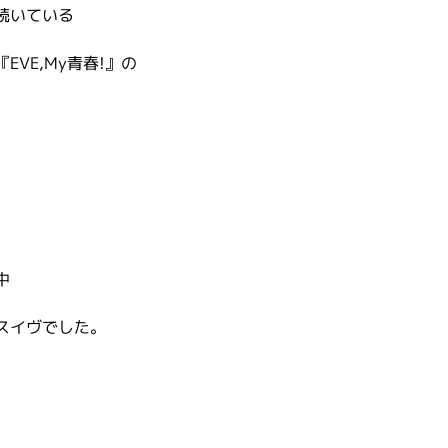
続いている
VE,My青春!』の
。
中
スイヴでした。