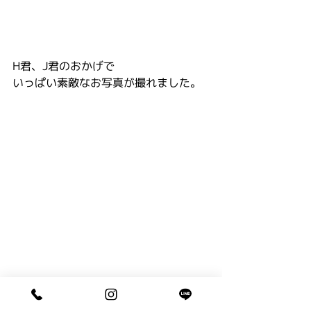
H君、J君のおかげで
いっぱい素敵なお写真が撮れました。