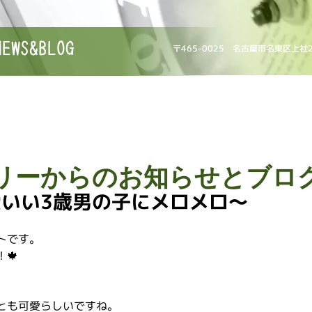
NEWS&BLOG
〒465-0025 名古屋市名東区上社
リーからのお知らせとブロ
いい3歳男の子にメロメロ〜
トです。
🍁
とも可愛らしいですね。