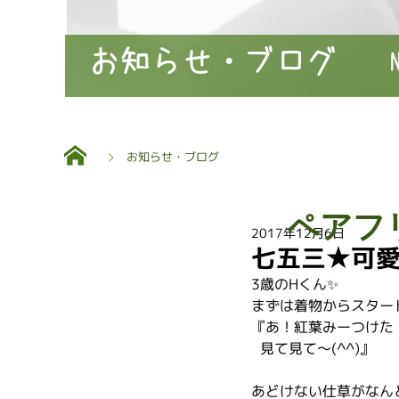
お知らせ・ブログ
お知らせ・ブログ
ペアフ
2017年12月6日
七五三★可愛
3歳のHくん✨
まずは着物からスター
『あ！紅葉みーつけた！
  見て見て〜(^^)』
あどけない仕草がなん