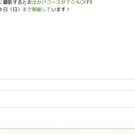
に
撮影するとお
出かけコースが３０％OF
F!!
４日（日）
まで開催して
います！