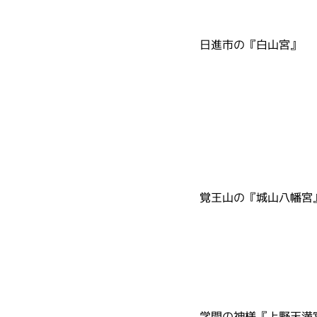
日進市の『白山宮』
覚王山の『城山八幡宮
学問の神様『上野天満