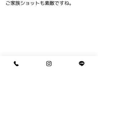
ご家族ショットも素敵ですね。
日本人として、和装で記念写真を残せ
るのはとっても幸せなことだと思いま
す。