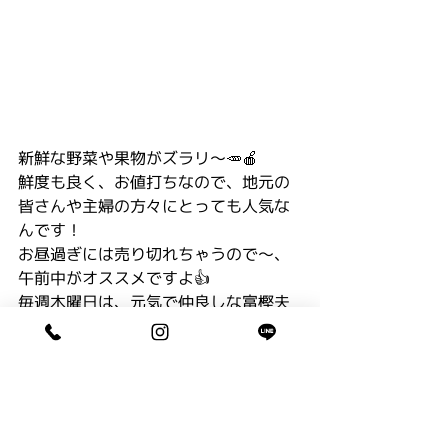
新鮮な野菜や果物がズラリ〜🥕🍎
鮮度も良く、お値打ちなので、地元の
皆さんや主婦の方々にとっても人気な
んです！
お昼過ぎには売り切れちゃうので〜、
午前中がオススメですよ👍
毎週木曜日は、元気で仲良しな富樫夫
婦のマルシェ開催日♫
みなさんぜひ遊びに来てくださいネ😄
※明日木曜日は、ペアフリー定休日に
なります。
お知らせ