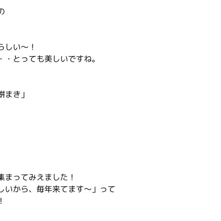
の
らしい～！
・・とっても美しいですね。
餅まき」
集まってみえました！
しいから、毎年来てます～」って
！