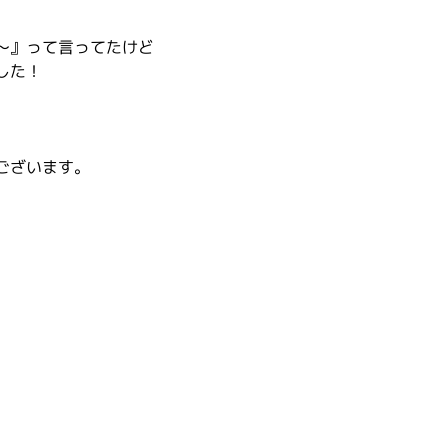
～』って言ってたけど
した！
ございます。