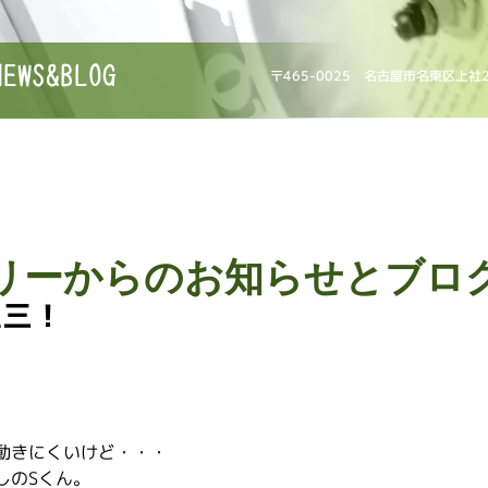
NEWS&BLOG
〒465-0025 名古屋市名東区上社
リーからのお知らせとブロ
五三！
動きにくいけど・・・
しのSくん。