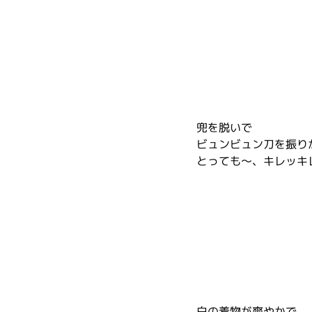
兜を脱いで
ビュンビュン刀を振り
とっても〜、キレッキ
白の着物が爽やかで