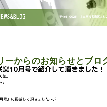
NEWS&BLOG
〒465-0025 名古屋市名東区上社
リーからのお知らせとブロ
咲楽10月号で紹介して頂きました！
天気。
ね。
0月号』に掲載して頂きました〜♫