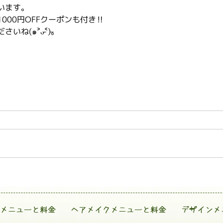
います。
000円OFFクーポンも付き‼️
ね(๑˃̵ᴗ˂̵)。
メニューと料金
ヘアメイクメニューと料金
デザインメ