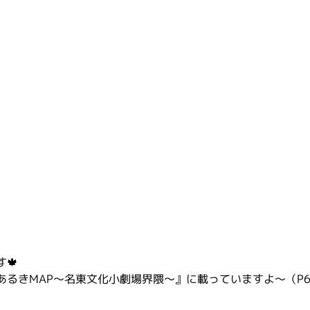
🍁
あるきMAP〜名東文化小劇場界隈〜』に載っていますよ〜（P6