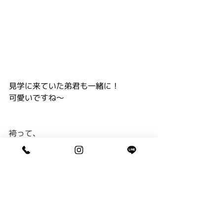
見学に来ていた弟君も一緒に！
可愛いですね〜
袴って、
階段や座ったりする時に
裾を踏みやすいのですが
こうして前撮りをする事で、
予行演習にもなりますね。