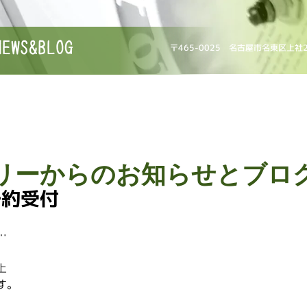
NEWS&BLOG
〒465-0025 名古屋市名東区上社
リーからのお知らせとブロ
予約受付
…
上
す。