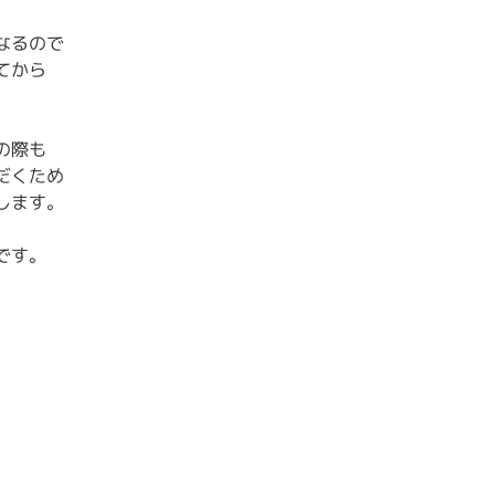
なるので
てから
の際も
だくため
します。
です。