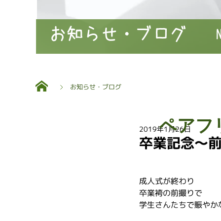
お知らせ・ブログ
お知らせ・ブログ
ペアフ
2019年1月26日
卒業記念〜
成人式が終わり
卒業袴の前撮りで
学生さんたちで賑やか