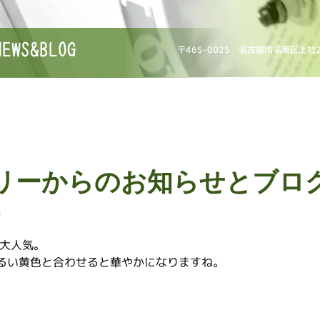
NEWS&BLOG
〒465-0025 名古屋市名東区上社
リーからのお知らせとブロ
三
が大人気。
るい黄色と合わせると華やかになりますね。