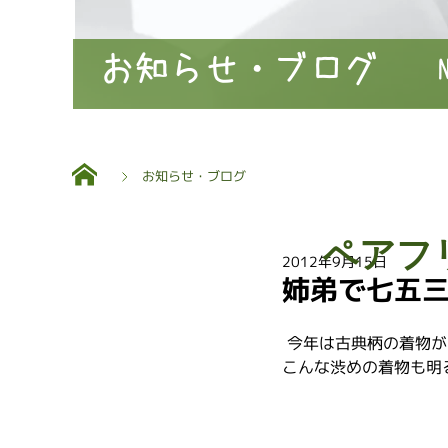
お知らせ・ブログ
お知らせ・ブログ
ペアフ
2012年9月15日
姉弟で七五
 今年は古典柄の着物
こんな渋めの着物も明