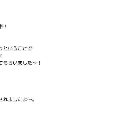
車！
っということで
に
てもらいました～！
されましたよ～。