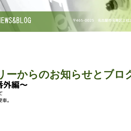
NEWS&BLOG
〒465-0025 名古屋市名東区上社
リーからのお知らせとブロ
番外編〜
て
愛車。