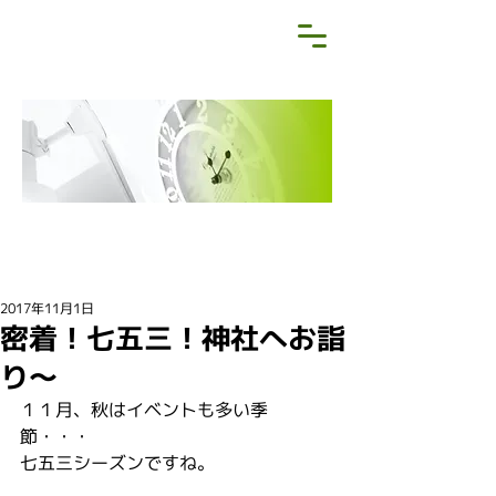
NEWS&BLOG
お知らせ・ブログ
2017年11月1日
密着！七五三！神社へお詣
り～
１１月、秋はイベントも多い季
節・・・
七五三シーズンですね。