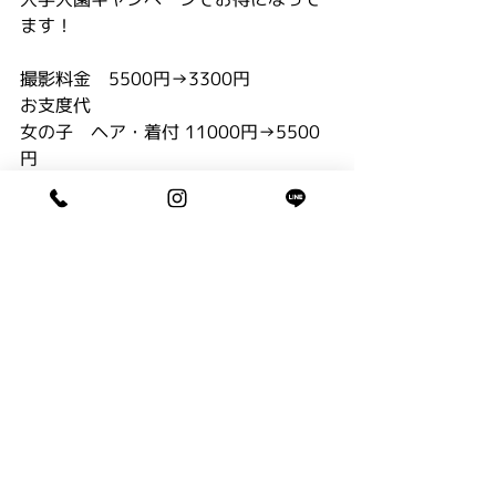
ます！
撮影料金　5500円→3300円
お支度代  
女の子　ヘア・着付 11000円→5500
円
男の子　ヘア・着付 6600円→3300円
袴で卒業式に行けなかった・・・・
お写真だけは、袴スタイルで！