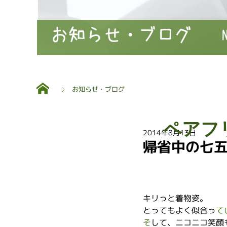
お知らせ・ブログ
お知らせ・ブログ
ペアフ
2014年8月13日
帰省中の七
キリっと着物姿。
とってもよく似合っ
て
そ
して、ニコニコ笑顔