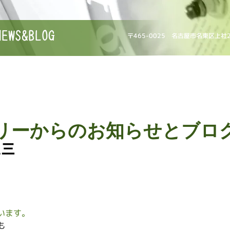
NEWS&BLOG
〒465-0025 名古屋市名東区上社
リーからのお知らせとブロ
五三
います。
も