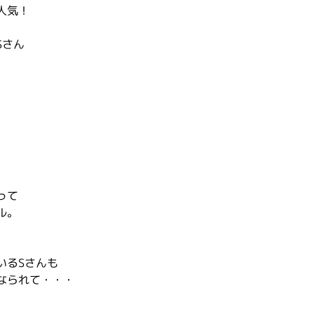
人気！
Sさん
って
ル。
いるSさんも
なられて・・・
。