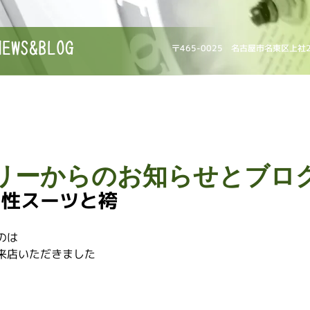
NEWS&BLOG
〒465-0025 名古屋市名東区上社
リーからのお知らせとブロ
男性スーツと袴
のは
来店いただきました