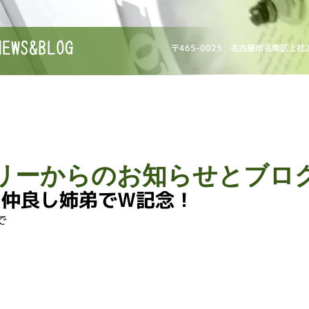
NEWS&BLOG
〒465-0025 名古屋市名東区上社
リーからのお知らせとブロ
 仲良し姉弟でW記念！
で