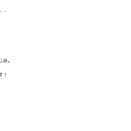
・・
じみ。
す！