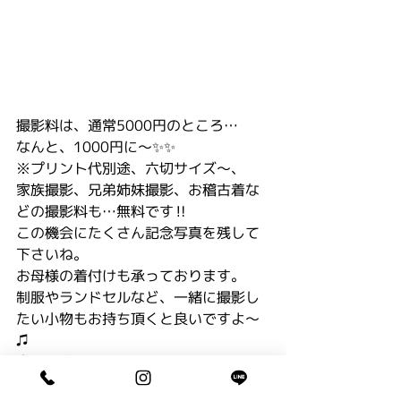
撮影料は、通常5000円のところ…
なんと、1000円に〜✨✨
※プリント代別途、六切サイズ〜、
家族撮影、兄弟姉妹撮影、お稽古着な
どの撮影料も…無料です‼️
この機会にたくさん記念写真を残して
下さいね。
お母様の着付けも承っております。
制服やランドセルなど、一緒に撮影し
たい小物もお持ち頂くと良いですよ〜
♫
春の入学キャンペーン、おトクなこの
チャンスをお見逃しなく〜🌸