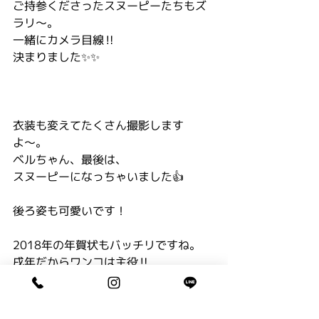
ご持参くださったスヌーピーたちもズ
ラリ〜。
一緒にカメラ目線‼️
決まりました✨✨
衣装も変えてたくさん撮影します
よ〜。
ベルちゃん、最後は、
スヌーピーになっちゃいました👍
後ろ姿も可愛いです！
2018年の年賀状もバッチリですね。
戌年だからワンコは主役‼️
しっかりモデルも務めたベルちゃん！
素晴らしいです✨✨
ベルちゃんお疲れ様でした。