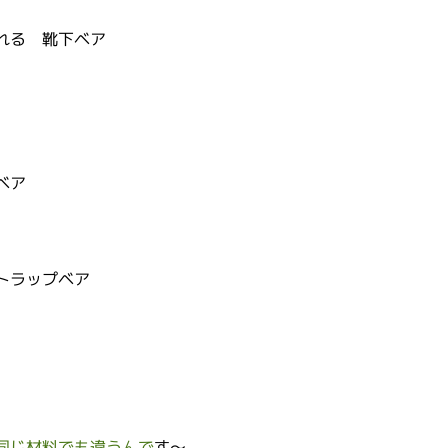
れる　靴下ベア
ベア
トラップベア
同じ材料でも違うんで
す～。