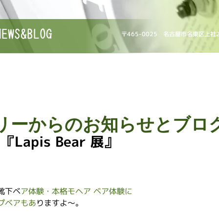
NEWS&BLOG
〒465-0025 名古屋市名東区上社
リーからのお知らせとブロ
apis Bear 展』
靴下ベ
ア体験・本格モヘア
ベア体験に
プベアもあ
りますよ～。