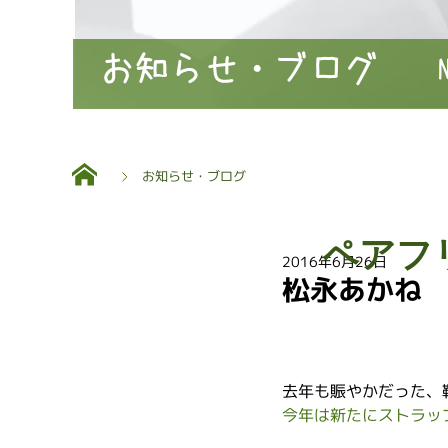
お知らせ・ブログ
お知らせ・ブログ
ペアフ
2016年6月26日
松永あかね 『L
去年も賑やかだった、
今年は新たにストラッ