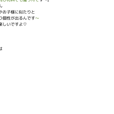
ん
やお子様に似たりと
り個性が出るんです
～
楽しいですよ♡
。
は
。