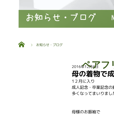
お知らせ・ブログ
お知らせ・ブログ
ペアフ
2016年12月4日
母の着物で
1２月に入り
成人記念・卒業記念の
多くなってまいりまし
母様のお振袖で