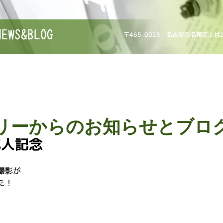
NEWS&BLOG
〒465-0025 名古屋市名東区上社
リーからのお知らせとブロ
成人記念
撮影が
た！