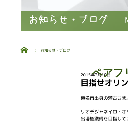
お知らせ・ブログ
お知らせ・ブログ
ペアフ
2015年2月10日
目指せオリ
桑名市出身の瀬古さま
リオデジャネイロ・オ
出場権獲得を目指して