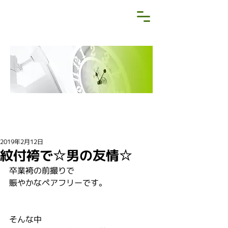
NEWS&BLOG
お知らせ・ブログ
2019年2月12日
紋付袴で☆男の友情☆
卒業袴の前撮りで
賑やかなペアフリーです。
そんな中