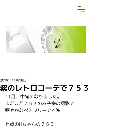
NEWS&BLOG
お知らせ・ブログ
2019年11月18日
紫のレトロコーデで７５３
11月、中旬になりました。
まだまだ７５３のお子様の撮影で
賑やかなペアフリーです💓
七歳のHちゃんの７５３。