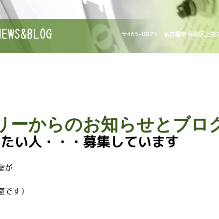
NEWS&BLOG
〒465-0025 名古屋市名東区上社
リーからのお知らせとブロ
りたい人・・・募集しています
室が
。
室です）