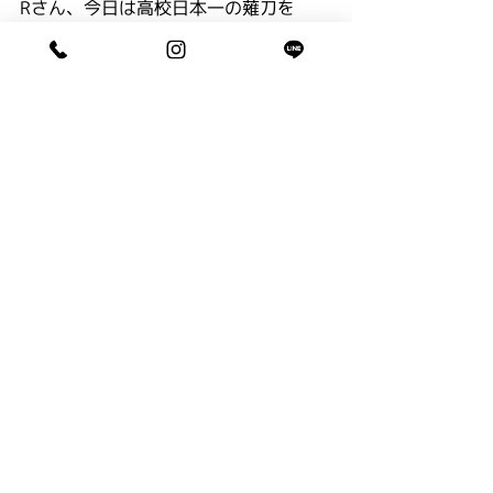
Rさん、今日は高校日本一の薙刀を
見せていただきありがとうございまし
た。
Mちゃんも協力ありがとう～。
ブログ
コメント
コメントを追加…