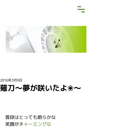
NEWS&BLOG
お知らせ・ブログ
2016年3月9日
薙刀〜夢が咲いたよ❀〜
普段はとっても朗らかな
笑顔がチ
ャーミングな