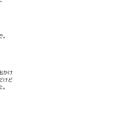
で。
出かけ
だけど
た。