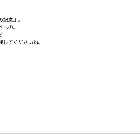
の記念』。
すもの。
ど
残してくださいね。