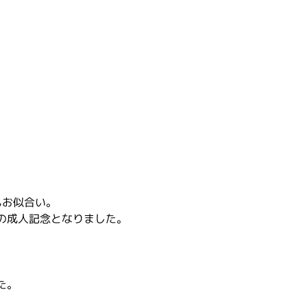
もお似合い。
の成人記念となりました。
た。