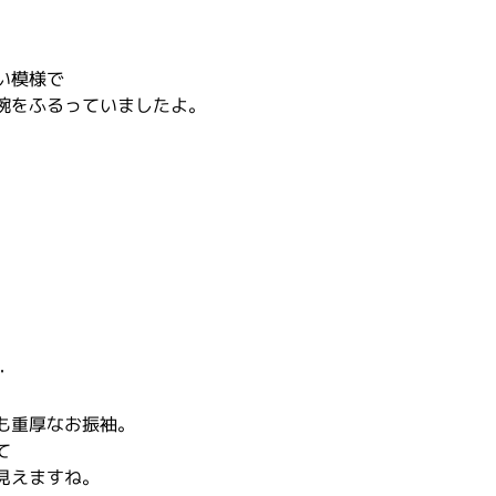
い模様で
腕をふるっていましたよ。
・
も重厚なお振袖。
て
見えますね。